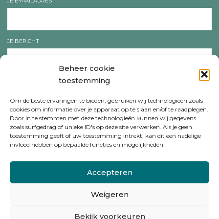
JE E-MAILADRES
JE BERICHT
Beheer cookie
toestemming
Om de beste ervaringen te bieden, gebruiken wij technologieën zoals
cookies om informatie over je apparaat op te slaan en/of te raadplegen.
Door in te stemmen met deze technologieën kunnen wij gegevens
zoals surfgedrag of unieke ID's op deze site verwerken. Als je geen
toestemming geeft of uw toestemming intrekt, kan dit een nadelige
invloed hebben op bepaalde functies en mogelijkheden.
Volg ons op
Accepteren
Bel voor meer informatie
: +32 3 280 15 91
Weigeren
Bekijk voorkeuren